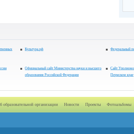
ственных
Культура.рф
Федеральный по
ссии
Официальный сайт Министерства науки и высшего
Сайт Уполномоч
образования Российской Федерации
Пермском крае
б образовательной организации
Новости
Проекты
Фотоальбомы