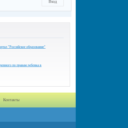
Вход
ртал "Российское образование"
енного по правам ребенка в
Контакты