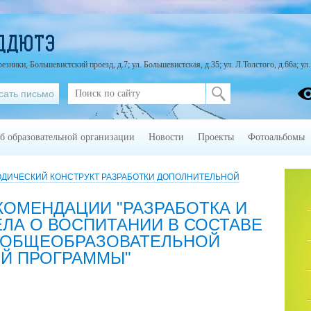
 ДДЮТЭ
езники, Большевистский проезд, д.7; ул. Большевистская, д.35; ул. Л.Толстого, д.66а; ул
сать письмо
б образовательной организации
Новости
Проекты
Фотоальбомы
ОДИЧЕСКИЙ КОНСТРУКТ РАЗРАБОТКИ ДОПОЛНИТЕЛЬНОЙ
КОМЕНДАЦИИ "РАЗРАБОТКА И
ЛА О ВОСПИТАНИИ В СОСТАВЕ
 ОБЩЕОБРАЗОВАТЕЛЬНОЙ
Й ПРОГРАММЫ"