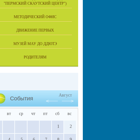
"ПЕРМСКИЙ СКАУТСКИЙ ЦЕНТР")
МЕТОДИЧЕСКИЙ ОФИС
ДВИЖЕНИЕ ПЕРВЫХ
МУЗЕЙ МАУ ДО ДДЮТЭ
РОДИТЕЛЯМ
Август
События
вт
ср
чт
пт
сб
вс
1
2
4
5
6
7
8
9