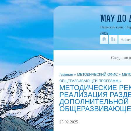
МАУ ДО
Пермский край, г.Бер
(702)
Напи
Сведения о
Главная
»
МЕТОДИЧЕСКИЙ ОФИС
»
МЕТ
ОБЩЕРАЗВИВАЮЩЕЙ ПРОГРАММЫ
МЕТОДИЧЕСКИЕ РЕ
РЕАЛИЗАЦИЯ РАЗДЕ
ДОПОЛНИТЕЛЬНОЙ
ОБЩЕРАЗВИВАЮЩЕ
25.02.2025