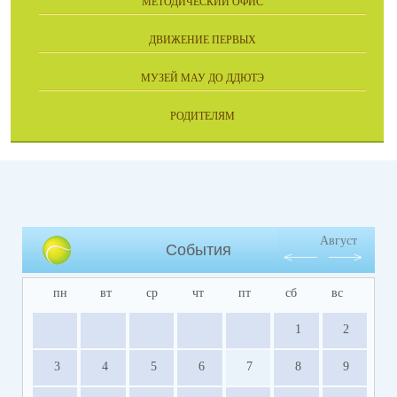
МЕТОДИЧЕСКИЙ ОФИС
ДВИЖЕНИЕ ПЕРВЫХ
МУЗЕЙ МАУ ДО ДДЮТЭ
РОДИТЕЛЯМ
Август
События
пн
вт
ср
чт
пт
сб
вс
1
2
3
4
5
6
7
8
9