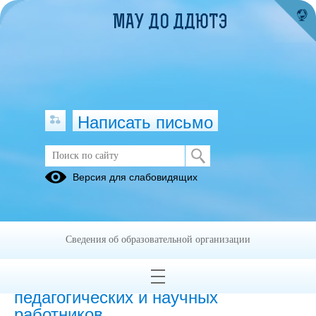
МАУ ДО ДДЮТЭ
Написать письмо
Версия для слабовидящих
Численность иностранных
обучающихся по основным и
дополнительным образовательным
программам
Сведения об образовательной организации
Численность иностранных
педагогических и научных
работников