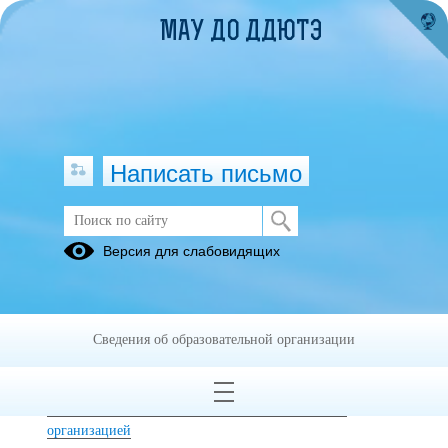
МАУ ДО ДДЮТЭ
Написать письмо
Версия для слабовидящих
Об условиях питания и охраны
здоровья обучающихся
Сведения об образовательной организации
Основные сведения
Структура и органы управления образовательной
организацией